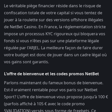
Le véritable piège financier réside dans le risque de
confiscation totale de votre capital si vous tentez de
jouer à la roulette sur des versions offshore illégales
de NetBet Casino. En France, la réglementation stricte
impose un processus KYC rigoureux qui bloquera vos
fonds si vous n'êtes pas sur une plateforme légale
régulée par l'ARJEL. La meilleure façon de faire durer
votre budget est donc de jouer dans un cadre légal où
vos gains sont garantis.
L'offre de bienvenue et les codes promos NetBet
Parlons maintenant du fameux bonus de bienvenue.
Est-il vraiment rentable pour vos paris sur Netbet
Sport? L'offre de bienvenue vous propose jusqu'à 100 €
(parfois affiché à 105 € avec le code promo
5VALIDATION) versés sous forme de freebets. Ce