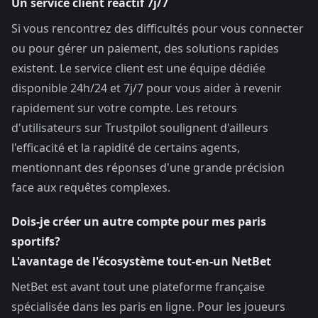
Un service client réactif 7j/7
Si vous rencontrez des difficultés pour vous connecter
ou pour gérer un paiement, des solutions rapides
existent. Le service client est une équipe dédiée
disponible 24h/24 et 7j/7 pour vous aider à revenir
rapidement sur votre compte. Les retours
d'utilisateurs sur Trustpilot soulignent d'ailleurs
l'efficacité et la rapidité de certains agents,
mentionnant des réponses d'une grande précision
face aux requêtes complexes.
Dois-je créer un autre compte pour mes paris
sportifs?
L'avantage de l'écosystème tout-en-un NetBet
NetBet est avant tout une plateforme française
spécialisée dans les paris en ligne. Pour les joueurs