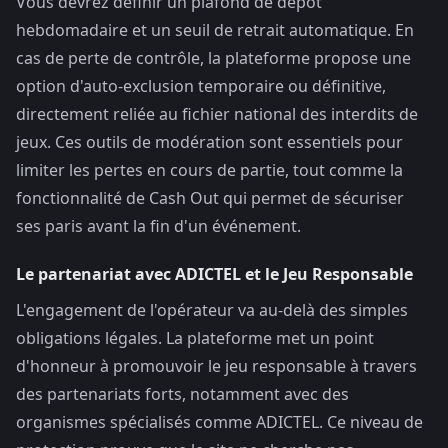
Vous devrez définir un plafond de dépôt
hebdomadaire et un seuil de retrait automatique. En
cas de perte de contrôle, la plateforme propose une
option d'auto-exclusion temporaire ou définitive,
directement reliée au fichier national des interdits de
jeux. Ces outils de modération sont essentiels pour
limiter les pertes en cours de partie, tout comme la
fonctionnalité de Cash Out qui permet de sécuriser
ses paris avant la fin d'un événement.
Le partenariat avec ADICTEL et le Jeu Responsable
L'engagement de l'opérateur va au-delà des simples
obligations légales. La plateforme met un point
d'honneur à promouvoir le jeu responsable à travers
des partenariats forts, notamment avec des
organismes spécialisés comme ADICTEL. Ce niveau de