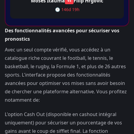
Moses Itauma
Filip Hrgović
VS
🕐 146d 19h
Des fonctionnalités avancées pour sécuriser vos
pronostics
Avec un seul compte vérifié, vous accédez à un
catalogue riche couvrant le football, le tennis, le
basketball, le rugby, la Formule 1, et plus de 26 autres
sports. L'interface propose des fonctionnalités
avancées pour optimiser vos mises sans avoir besoin
de chercher une plateforme alternative. Vous profitez
notamment de:
L'option Cash Out (disponible en cashout intégral
uniquement) pour sécuriser un pourcentage de vos
gains avant le coup de sifflet final. La fonction