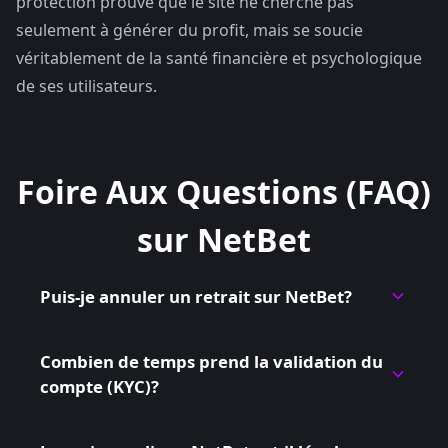
protection prouve que le site ne cherche pas
seulement à générer du profit, mais se soucie
véritablement de la santé financière et psychologique
de ses utilisateurs.
Foire Aux Questions (FAQ)
sur NetBet
Puis-je annuler un retrait sur NetBet?
Combien de temps prend la validation du
compte (KYC)?