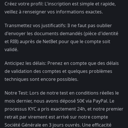
Créez votre profil: L'inscription est simple et rapide,
veillez à renseigner vos informations exactes.
Transmettez vos justificatifs: Il ne faut pas oublier
d'envoyer les documents demandés (pièce d'identité
et RIB) auprès de NetBet pour que le compte soit
validé.
Anticipez les délais: Prenez en compte que des délais
de validation des comptes et quelques problèmes
techniques sont encore possibles.
Notre Test: Lors de notre test en conditions réelles le
mois dernier, nous avons déposé 50€ via PayPal. Le
processus KYC a pris exactement 24h, et notre premier
retrait par virement est arrivé sur notre compte
Société Générale en 3 jours ouvrés. Une efficacité