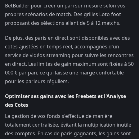
BetBuilder pour créer un pari sur mesure selon vos
propres scénarios de match. Des grilles Loto foot
proposant des sélections allant de 5 à 12 matchs.
De plus, des paris en direct sont disponibles avec des
cotes ajustées en temps réel, accompagnés d'un
service de vidéos streaming pour suivre les rencontres
en direct. Les limites de gain maximum sont fixées à 50
000 € par pari, ce qui laisse une marge confortable
pour les parieurs réguliers.
Optimiser ses gains avec les Freebets et l'Analyse
des Cotes
La gestion de vos fonds s'effectue de manière
totalement centralisée, évitant la multiplication inutile
des comptes. En cas de paris gagnants, les gains sont