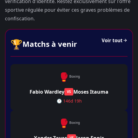
vérification d'identité. Restez exclusivement sur l'offre
sportive régulée pour éviter ces graves problèmes de
confiscation.
Voir tout
🏆
Matchs à venir
🥊
Boxing
Fabio Wardley
Moses Itauma
VS
🕐 146d 19h
🥊
Boxing
Xander Zayas
Jaron Ennis
VS