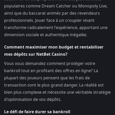
populaires comme Dream Catcher ou Monopoly Live,
ainsi que du baccarat animés par des revendeurs
professionnels. Jouer face à un croupier vivant
transforme radicalement l'expérience, apportant une
dimension sociale et authentique inégalée.
Comment maximiser mon budget et rentabiliser
mes dépôts sur NetBet Casino?
Vous vous demandez comment protéger votre
bankroll tout en profitant des offres en ligne? La
plupart des joueurs pensent que les frais de
transaction sont le plus grand danger. La réalité est
bien plus complexe et nécessite une véritable stratégie
d'optimisation de vos dépôts.
Le défi de faire durer sa bankroll