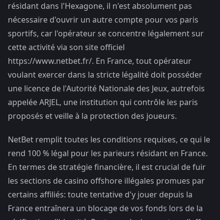
résidant dans l'Hexagone, il n'est absolument pas
nécessaire d'ouvrir un autre compte pour vos paris
sportifs, car l'opérateur se concentre légalement sur
cette activité via son site officiel
https://www.netbet.fr/. En France, tout opérateur
voulant exercer dans la stricte légalité doit posséder
une licence de l'Autorité Nationale des Jeux, autrefois
appelée ARJEL, une institution qui contrôle les paris
proposés et veille à la protection des joueurs.
NetBet remplit toutes les conditions requises, ce qui le
rend 100 % légal pour les parieurs résidant en France.
En termes de stratégie financière, il est crucial de fuir
les sections de casino offshore illégales promues par
certains affiliés: toute tentative d'y jouer depuis la
France entraînera un blocage de vos fonds lors de la