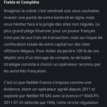
Fiable et Complète
Imaginez la scène: c'est vendredi soir, vous souhaitez
investir une partie de votre bankroll en ligne, mais
vous hésitez face à la jungle des sites non régulés. Le
plus grand piège financier pour un joueur français
n'est pas lié aux frais de transaction, mais au risque de
confiscation totale de votre capital sur des sites
offshore illégaux. Pour éviter de perdre 100 % de vos
dépôts lors d'un blocage de compte, la véritable
stratégie consiste à choisir un opérateur reconnu par
les autorités françaises.
C'est ici que NetBet France s'impose comme une
évidence, étant un opérateur agréé depuis 2011 et
exploité par NetBet FR SAS avec la licence n° 0043-PS-
2011-07-25 délivrée par l'ANJ. Cette stricte régulation