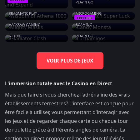
NETENT
PLAY'N GO
WISDOM OF ATHENA 1000
BASS CATCH SUPER LUCK
PRAGMATIC PLAY
MICROGAMING
MIGHTY MASKS
CANDY MONSTA
EXCLUSIF
HACKSAW GAMING
BGAMING
GLADIATOR CLASH
LUCHAMIGOS
NETENT
PLAY'N GO
VOIR PLUS DE JEUX
L'immersion totale avec le Casino en Direct
Mais que faire si vous cherchez l'adrénaline des vrais
établissements terrestres? L'interface est conçue pour
être facile à utiliser, vous permettant d'interagir avec
les jeux et de regarder chaque carte ou chaque tour
de roulette grâce à différents angles de caméra. La
section en direct propose même des jeux télévisés