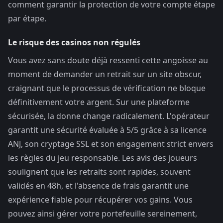
comment garantir la protection de votre compte étape
par étape.
Le risque des casinos non régulés
Vous avez sans doute déjà ressenti cette angoisse au
moment de demander un retrait sur un site obscur,
craignant que le processus de vérification ne bloque
définitivement votre argent. Sur une plateforme
sécurisée, la donne change radicalement. L'opérateur
garantit une sécurité évaluée à 5/5 grâce à sa licence
ANJ, son cryptage SSL et son engagement strict envers
les règles du jeu responsable. Les avis des joueurs
soulignent que les retraits sont rapides, souvent
validés en 48h, et l'absence de frais garantit une
expérience fiable pour récupérer vos gains. Vous
pouvez ainsi gérer votre portefeuille sereinement,